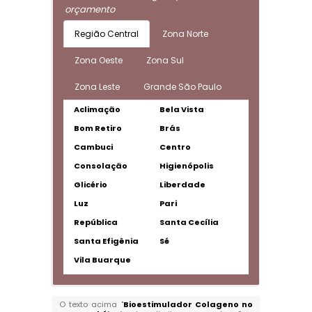
orçamento
Região Central
Zona Norte
Zona Oeste
Zona Sul
Zona Leste
Grande São Paulo
Aclimação
Bela Vista
Bom Retiro
Brás
Cambuci
Centro
Consolação
Higienópolis
Glicério
Liberdade
Luz
Pari
República
Santa Cecília
Santa Efigênia
Sé
Vila Buarque
O texto acima "
Bioestimulador Colageno no