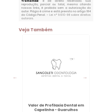
Tremembé
" é de direito reservado. Sua
reprodução, parcial ou total, mesmo citando
nossos links, é proibida sem a autorização do
autor. Plágio é crime e está previsto no artigo 184
do Código Penal. –
Lei n° 9.610-98 sobre direitos
autorais
.
Veja Também
ser em
Valor de Profilaxia Dental em
Pre
ulhos
Capelinha - Guarulhos
Hialu