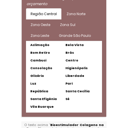
orçamento
Região Central
Zona Norte
Zona Oeste
Zona Sul
Zona Leste
Grande São Paulo
Aclimação
Bela Vista
Bom Retiro
Brás
Cambuci
Centro
Consolação
Higienópolis
Glicério
Liberdade
Luz
Pari
República
Santa Cecília
Santa Efigênia
Sé
Vila Buarque
O texto acima "
Bioestimulador Colageno na