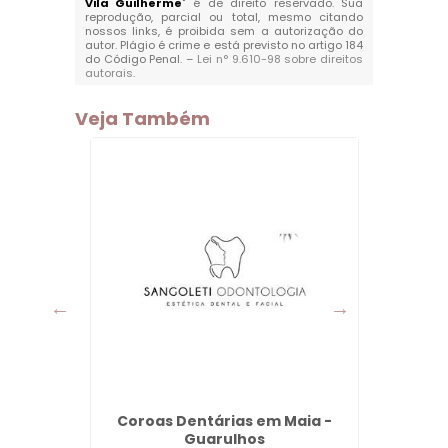
Vila Guilherme
" é de direito reservado. Sua
reprodução, parcial ou total, mesmo citando
nossos links, é proibida sem a autorização do
autor. Plágio é crime e está previsto no artigo 184
do Código Penal. –
Lei n° 9.610-98 sobre direitos
autorais
.
Veja Também
to da
Coroas Dentárias em Maia -
Lente
Guarulhos
e