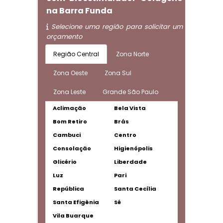
na Barra Funda
Selecione uma região para solicitar um
orçamento
Região Central
Zona Norte
Zona Oeste
Zona Sul
Zona Leste
Grande São Paulo
Aclimação
Bela Vista
Bom Retiro
Brás
Cambuci
Centro
Consolação
Higienópolis
Glicério
Liberdade
Luz
Pari
República
Santa Cecília
Santa Efigênia
Sé
Vila Buarque