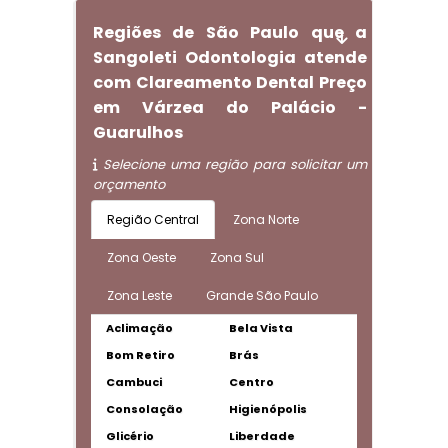
Regiões de São Paulo que a
Sangoleti Odontologia atende
com Clareamento Dental Preço
em Várzea do Palácio -
Guarulhos
Selecione uma região para solicitar um
orçamento
Região Central
Zona Norte
Zona Oeste
Zona Sul
Zona Leste
Grande São Paulo
Aclimação
Bela Vista
Bom Retiro
Brás
Cambuci
Centro
Consolação
Higienópolis
Glicério
Liberdade