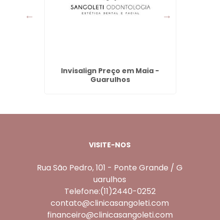
ista -
Invisalign Preço em Maia -
Denta
Guarulhos
e
VISITE-NOS
Rua São Pedro, 101 - Ponte Grande / G
uarulhos
Telefone:(11)2440-0252
contato@clinicasangoleti.com
financeiro@clinicasangoleti.com