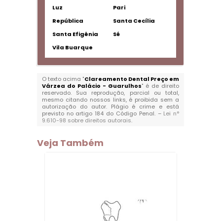
Luz
Pari
República
Santa Cecília
Santa Efigênia
Sé
Vila Buarque
O texto acima "
Clareamento Dental Preço em
Várzea do Palácio - Guarulhos
" é de direito
reservado. Sua reprodução, parcial ou total,
mesmo citando nossos links, é proibida sem a
autorização do autor. Plágio é crime e está
previsto no artigo 184 do Código Penal. –
Lei n°
9.610-98 sobre direitos autorais
.
Veja Também