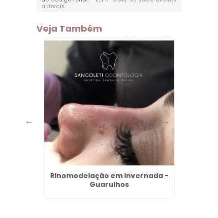
autorais
.
Veja Também
m São
Rinomodelação em Invernada -
Boto
Guarulhos