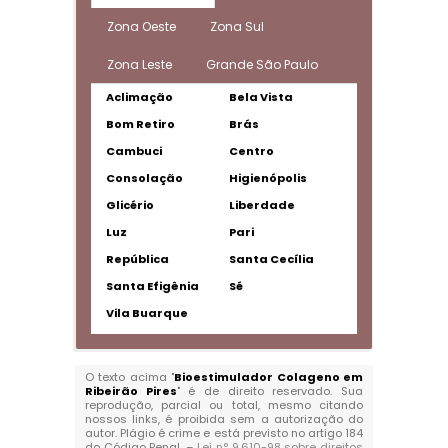
Zona Oeste
Zona Sul
Zona Leste
Grande São Paulo
Aclimação
Bela Vista
Bom Retiro
Brás
Cambuci
Centro
Consolação
Higienópolis
Glicério
Liberdade
Luz
Pari
República
Santa Cecília
Santa Efigênia
Sé
Vila Buarque
O texto acima "
Bioestimulador Colageno em
Ribeirão Pires
" é de direito reservado. Sua
reprodução, parcial ou total, mesmo citando
nossos links, é proibida sem a autorização do
autor. Plágio é crime e está previsto no artigo 184
do Código Penal. –
Lei n° 9.610-98 sobre direitos