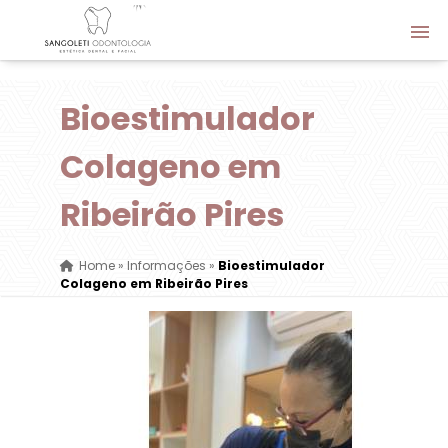
Bioestimulador
Colageno em
Ribeirão Pires
Home
»
Informações
»
Bioestimulador
Colageno em Ribeirão Pires