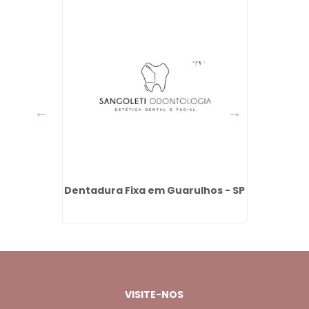
entro -
Dentadura Fixa em Guarulhos - SP
Prot
VISITE-NOS