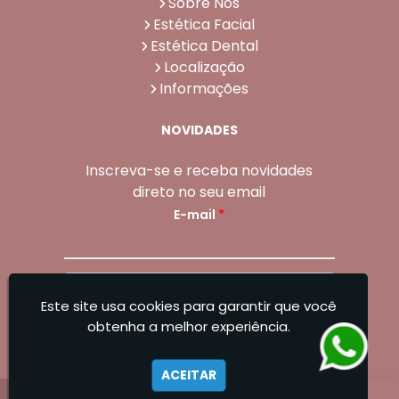
Sobre Nós
Estética Facial
Estética Dental
Localização
Informações
NOVIDADES
Inscreva-se e receba novidades
direto no seu email
E-mail
*
Enviar
Este site usa cookies para garantir que você
Sangoleti Odontologia - Estética Dental e
obtenha a melhor experiência.
Facial
ACEITAR