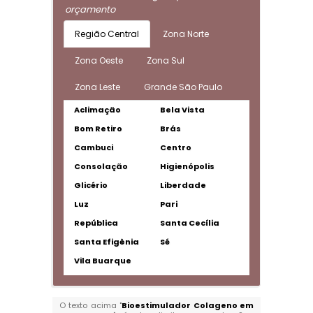
orçamento
Região Central
Zona Norte
Zona Oeste
Zona Sul
Zona Leste
Grande São Paulo
Aclimação
Bela Vista
Bom Retiro
Brás
Cambuci
Centro
Consolação
Higienópolis
Glicério
Liberdade
Luz
Pari
República
Santa Cecília
Santa Efigênia
Sé
Vila Buarque
O texto acima "
Bioestimulador Colageno em