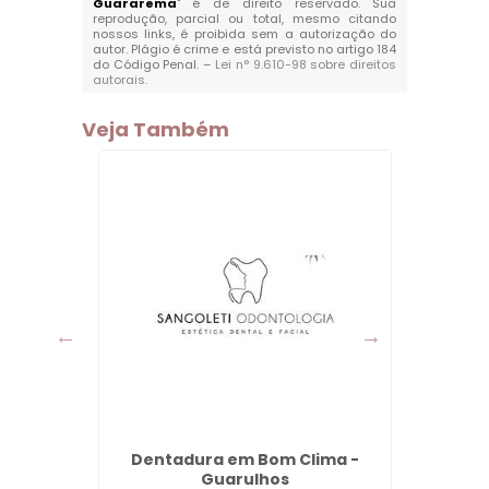
Guararema
" é de direito reservado. Sua
reprodução, parcial ou total, mesmo citando
nossos links, é proibida sem a autorização do
autor. Plágio é crime e está previsto no artigo 184
do Código Penal. –
Lei n° 9.610-98 sobre direitos
autorais
.
Veja Também
ço em
Dentadura em Bom Clima -
Limp
ulhos
Guarulhos