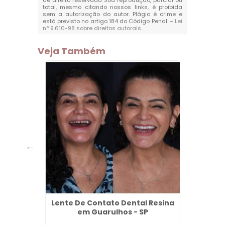
de direito reservado. Sua reprodução, parcial ou
total, mesmo citando nossos links, é proibida
sem a autorização do autor. Plágio é crime e
está previsto no artigo 184 do Código Penal. –
Lei
n° 9.610-98 sobre direitos autorais
.
Veja Também
Jardim
Lente De Contato Dental Resina
Bioest
ulhos
em Guarulhos - SP
Cabu