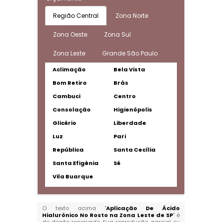
Região Central
Zona Norte
Zona Oeste
Zona Sul
Zona Leste
Grande São Paulo
Aclimação
Bela Vista
Bom Retiro
Brás
Cambuci
Centro
Consolação
Higienópolis
Glicério
Liberdade
Luz
Pari
República
Santa Cecília
Santa Efigênia
Sé
Vila Buarque
O texto acima "
Aplicação De Ácido
Hialurônico No Rosto na Zona Leste de SP
" é