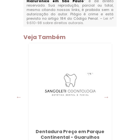
Hialurônico em São Paulo
" é de direito
reservado. Sua reprodução, parcial ou total,
mesmo citando nossos links, é proibida sem a
autorização do autor. Plágio é crime e está
previsto no artigo 184 do Código Penal. –
Lei n°
9.610-98 sobre direitos autorais
.
Veja Também
Dentadura Preço em Parque
Fac
Continental - Guarulhos