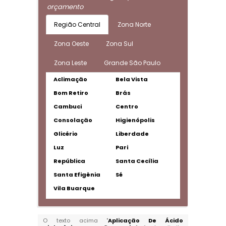
orçamento
Região Central
Zona Norte
Zona Oeste
Zona Sul
Zona Leste
Grande São Paulo
Aclimação
Bela Vista
Bom Retiro
Brás
Cambuci
Centro
Consolação
Higienópolis
Glicério
Liberdade
Luz
Pari
República
Santa Cecília
Santa Efigênia
Sé
Vila Buarque
O texto acima "
Aplicação De Ácido