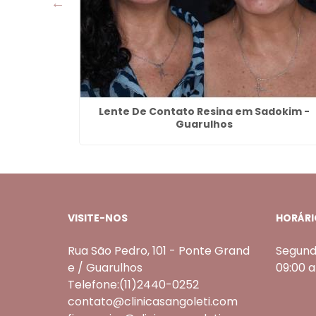
ortaleza -
Lente De Contato Resina em Sadokim -
Guarulhos
VISITE-NOS
HORÁRI
Rua São Pedro, 101 - Ponte Grand
Segund
e / Guarulhos
09:00 
Telefone:(11)2440-0252
contato@clinicasangoleti.com