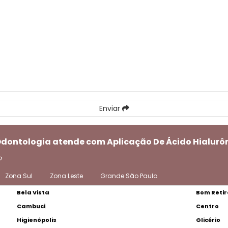
Enviar
 Odontologia atende com Aplicação De Ácido Hialur
o
Zona Sul
Zona Leste
Grande São Paulo
Bela Vista
Bom Retir
Cambuci
Centro
Higienópolis
Glicério