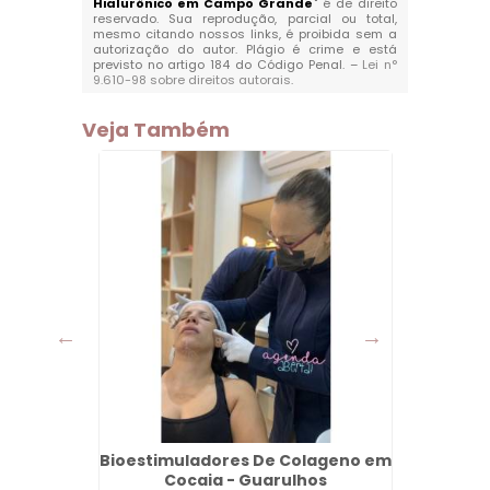
Hialurônico em Campo Grande
" é de direito
reservado. Sua reprodução, parcial ou total,
mesmo citando nossos links, é proibida sem a
autorização do autor. Plágio é crime e está
previsto no artigo 184 do Código Penal. –
Lei n°
9.610-98 sobre direitos autorais
.
Veja Também
na Vila
Bioestimuladores De Colageno em
Apar
Cocaia - Guarulhos
Jar