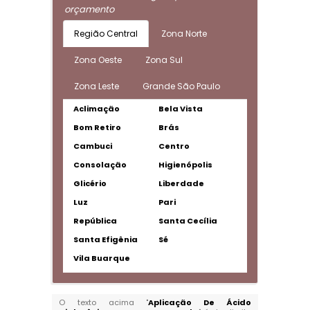
orçamento
Região Central
Zona Norte
Zona Oeste
Zona Sul
Zona Leste
Grande São Paulo
Aclimação
Bela Vista
Bom Retiro
Brás
Cambuci
Centro
Consolação
Higienópolis
Glicério
Liberdade
Luz
Pari
República
Santa Cecília
Santa Efigênia
Sé
Vila Buarque
O texto acima "
Aplicação De Ácido