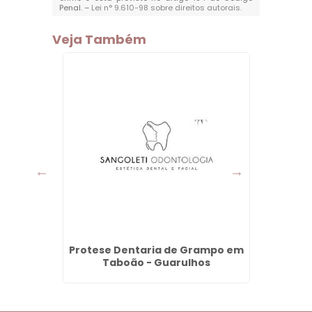
Penal. –
Lei n° 9.610-98 sobre direitos autorais
.
Veja Também
Jardim
Protese Dentaria de Grampo em
Lente
lhos
Taboão - Guarulhos
na 