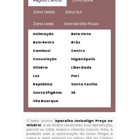
Região Central
Zona Norte
Zona Oeste
Zona Sul
Zona Leste
Grande São Paulo
Aclimação
Bela Vista
Bom Retiro
Brás
Cambuci
Centro
Consolação
Higienópolis
Glicério
Liberdade
Luz
Pari
República
Santa Cecília
Santa Efigênia
Sé
Vila Buarque
O texto acima "
Aparelho Invisalign Preço no
Glicério
" é de direito reservado. Sua reprodução,
parcial ou total, mesmo citando nossos links, é
proibida sem a autorização do autor. Plágio é
crime e está previsto no artigo 184 do Código