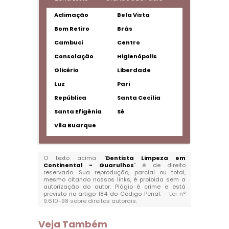
Aclimação
Bela Vista
Bom Retiro
Brás
Cambuci
Centro
Consolação
Higienópolis
Glicério
Liberdade
Luz
Pari
República
Santa Cecília
Santa Efigênia
Sé
Vila Buarque
O texto acima "
Dentista Limpeza em
Continental - Guarulhos
" é de direito
reservado. Sua reprodução, parcial ou total,
mesmo citando nossos links, é proibida sem a
autorização do autor. Plágio é crime e está
previsto no artigo 184 do Código Penal. –
Lei n°
9.610-98 sobre direitos autorais
.
Veja Também