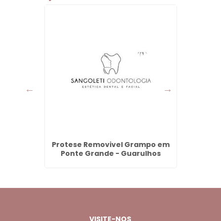
ulhos -
Protese Removivel Grampo em
Den
Ponte Grande - Guarulhos
Pres
VISITE-NOS