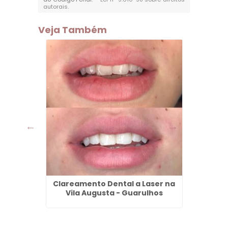
autorais
.
Veja Também
o -
Clareamento Dental a Laser na
Aparelh
Vila Augusta - Guarulhos