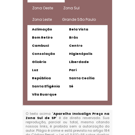
Zona Oeste
Zona Sul
Zona Leste
Grande São Paulo
Aclimação
Bela Vista
Bom Retiro
Brás
Cambuci
Centro
Consolação
Higienópolis
Glicério
Liberdade
Luz
Pari
República
Santa Cecília
Santa Efigênia
Sé
Vila Buarque
O texto acima "
Aparelho Invisalign Preço na
Zona Sul de SP
" é de direito reservado. Sua
reprodução, parcial ou total, mesmo citando
nossos links, é proibida sem a autorização do
autor. Plágio é crime e está previsto no artigo 184
do Código Penal. –
Lei n° 9.610-98 sobre direitos