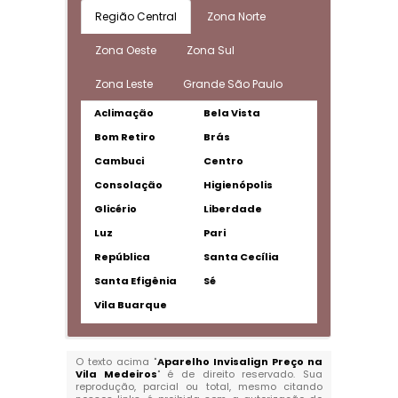
Região Central
Zona Norte
Zona Oeste
Zona Sul
Zona Leste
Grande São Paulo
Aclimação
Bela Vista
Bom Retiro
Brás
Cambuci
Centro
Consolação
Higienópolis
Glicério
Liberdade
Luz
Pari
República
Santa Cecília
Santa Efigênia
Sé
Vila Buarque
O texto acima "
Aparelho Invisalign Preço na
Vila Medeiros
" é de direito reservado. Sua
reprodução, parcial ou total, mesmo citando