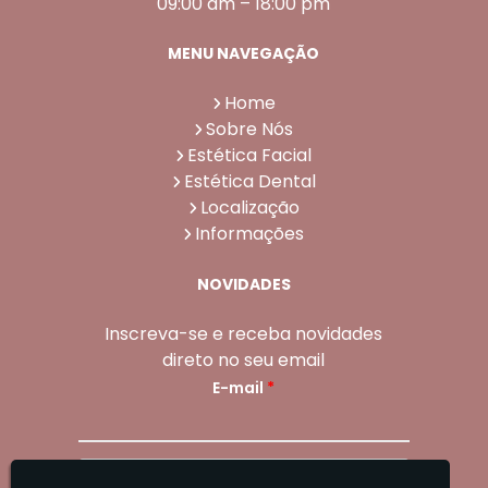
09:00 am – 18:00 pm
MENU NAVEGAÇÃO
Home
Sobre Nós
Estética Facial
Estética Dental
Localização
Informações
NOVIDADES
Inscreva-se e receba novidades
direto no seu email
E-mail
*
Enviar