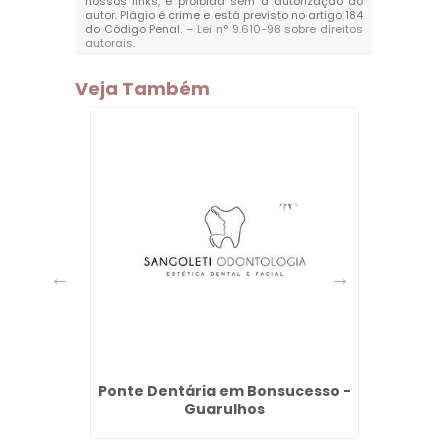
nossos links, é proibida sem a autorização do
autor. Plágio é crime e está previsto no artigo 184
do Código Penal. –
Lei n° 9.610-98 sobre direitos
autorais
.
Veja Também
 Vila
Ponte Dentária em Bonsucesso -
Invis
Guarulhos