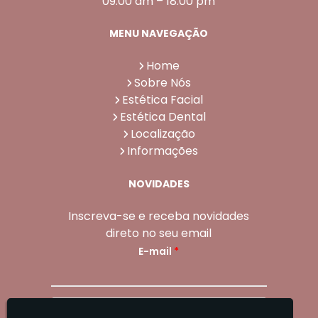
09:00 am – 18:00 pm
MENU NAVEGAÇÃO
Home
Sobre Nós
Estética Facial
Estética Dental
Localização
Informações
NOVIDADES
Inscreva-se e receba novidades
direto no seu email
E-mail
*
Enviar