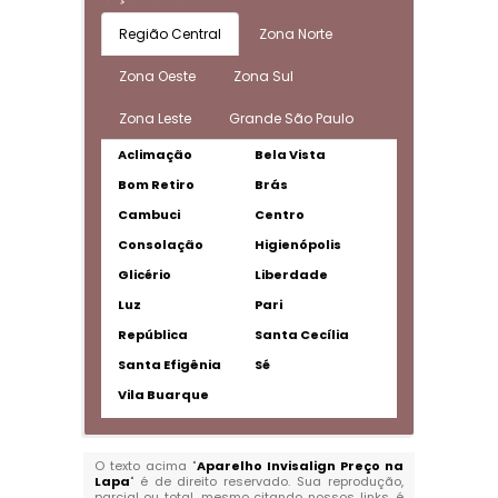
Região Central
Zona Norte
Zona Oeste
Zona Sul
Zona Leste
Grande São Paulo
Aclimação
Bela Vista
Bom Retiro
Brás
Cambuci
Centro
Consolação
Higienópolis
Glicério
Liberdade
Luz
Pari
República
Santa Cecília
Santa Efigênia
Sé
Vila Buarque
O texto acima "
Aparelho Invisalign Preço na
Lapa
" é de direito reservado. Sua reprodução,
parcial ou total, mesmo citando nossos links, é