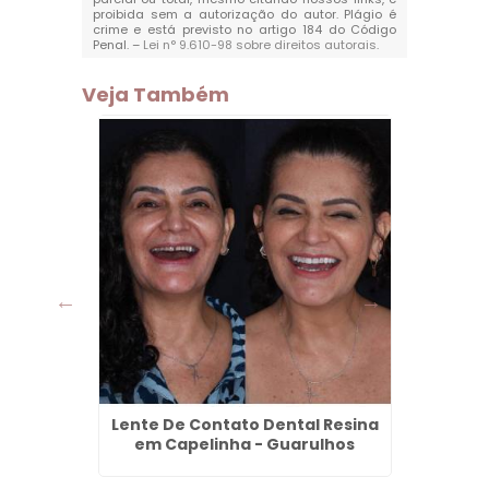
proibida sem a autorização do autor. Plágio é
crime e está previsto no artigo 184 do Código
Penal. –
Lei n° 9.610-98 sobre direitos autorais
.
Veja Também
Maia -
Lente De Contato Dental Resina
Den
em Capelinha - Guarulhos
P