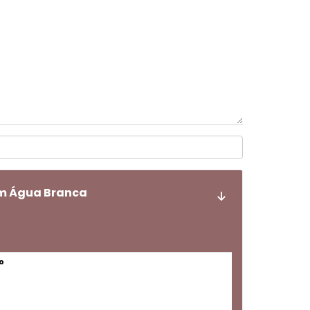
em Água Branca
o