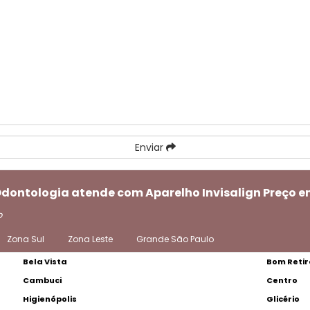
Enviar
 Odontologia atende com Aparelho Invisalign Preço 
o
Zona Sul
Zona Leste
Grande São Paulo
Bela Vista
Bom Retir
Cambuci
Centro
Higienópolis
Glicério