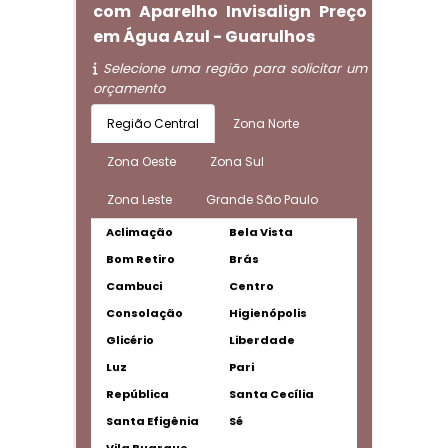
com Aparelho Invisalign Preço
em Água Azul - Guarulhos
Selecione uma região para solicitar um
orçamento
Região Central
Zona Norte
Zona Oeste
Zona Sul
Zona Leste
Grande São Paulo
Aclimação
Bela Vista
Bom Retiro
Brás
Cambuci
Centro
Consolação
Higienópolis
Glicério
Liberdade
Luz
Pari
República
Santa Cecília
Santa Efigênia
Sé