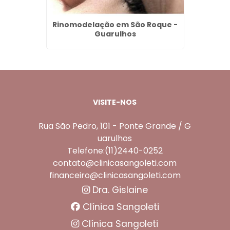
ntal em
Rinomodelação em São Roque -
Preenc
lhos
Guarulhos
Hia
VISITE-NOS
Rua São Pedro, 101 - Ponte Grande / G
uarulhos
Telefone:(11)2440-0252
contato@clinicasangoleti.com
financeiro@clinicasangoleti.com
Dra. Gislaine
Clínica Sangoleti
Clínica Sangoleti