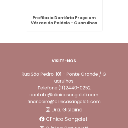
za de
Profilaxia Dentária Preço em
Valor 
o -
Várzea do Palácio - Guarulhos
VISITE-NOS
Rua São Pedro, 101 - Ponte Grande / G
uarulhos
Telefone:(11)2440-0252
contato@clinicasangoleti.com
financeiro@clinicasangoleti.com
Dra. Gislaine
Clínica Sangoleti