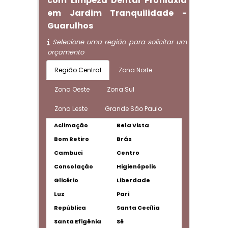
com Limpeza Dental Profilaxia
em Jardim Tranquilidade -
Guarulhos
Selecione uma região para solicitar um
orçamento
Região Central
Zona Norte
Zona Oeste
Zona Sul
Zona Leste
Grande São Paulo
Aclimação
Bela Vista
Bom Retiro
Brás
Cambuci
Centro
Consolação
Higienópolis
Glicério
Liberdade
Luz
Pari
República
Santa Cecília
Santa Efigênia
Sé