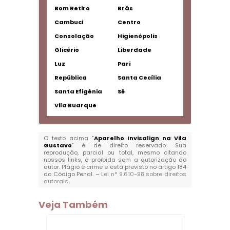
Bom Retiro
Brás
Cambuci
Centro
Consolação
Higienópolis
Glicério
Liberdade
Luz
Pari
República
Santa Cecília
Santa Efigênia
Sé
Vila Buarque
O texto acima "
Aparelho Invisalign na Vila
Gustavo
" é de direito reservado. Sua
reprodução, parcial ou total, mesmo citando
nossos links, é proibida sem a autorização do
autor. Plágio é crime e está previsto no artigo 184
do Código Penal. –
Lei n° 9.610-98 sobre direitos
autorais
.
Veja Também