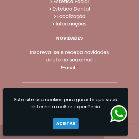
Estética Facial
Estética Dental
Localização
Informações
NOVIDADES
Inscreva-se e receba novidades
direto no seu email
E-mail
*
Enviar
Este site usa cookies para garantir que você
Sangoleti Odontologia - Estética Dental e
obtenha a melhor experiência.
Facial
ACEITAR