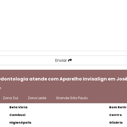
Enviar
Odontologia atende com Aparelho Invisalign em José
o
Zona Sul
Zona Leste
Grande São Paulo
Bela Vista
Bom Retir
Cambuci
Centro
Higienópolis
Glicério