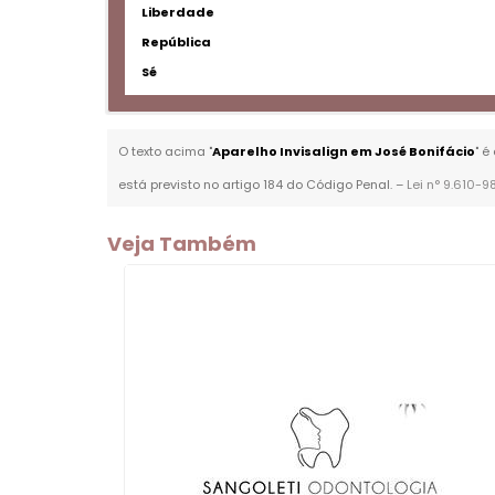
Liberdade
República
Sé
O texto acima "
Aparelho Invisalign em José Bonifácio
" é
está previsto no artigo 184 do Código Penal. –
Lei n° 9.610-9
Veja Também