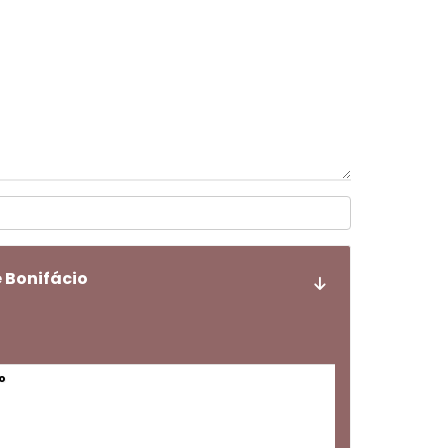
 Bonifácio
o