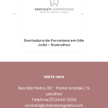
aia -
Dentadura de Porcelana em São
Har
João - Guarulhos
F
VISITE-NOS
Rua São Pedro, 101 - Ponte Grande / G
uarulhos
Telefone:(11)2440-0252
contato@clinicasangoleti.com