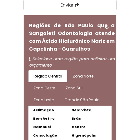
Enviar
Regiões de São Paulo que a
Sangoleti Odontologia atende
com Ácido Hialurônico Nariz em
Capelinha - Guarulhos
Selecione uma região para solicitar um
orçamento
Região Central
Zona Norte
Zona Oeste
Zona Sul
Zona Leste
Grande São Paulo
Aclimação
Bela Vista
Bom Retiro
Brás
Cambuci
Centro
Consolação
Higienópolis