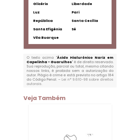
Glicério
Liberdade
Luz
Pari
República
Santa Cecília
Santa Efigênia
Sé
Vila Buarque
O texto acima "
Ácido Hialurônico Nariz em
Capelinha - Guarulhos
" é de direito reservado.
Sua reprodução, parcial ou total, mesmo citando
nossos links, é proibida sem a autorização do
autor. Plágio é crime e está previsto no artigo 184
do Código Penal. –
Lei n° 9.610-98 sobre direitos
autorais
.
Veja Também