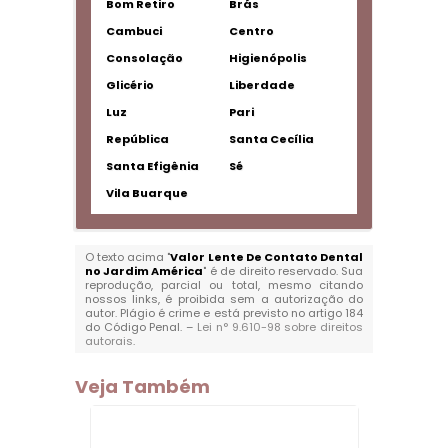
Bom Retiro
Brás
Cambuci
Centro
Consolação
Higienópolis
Glicério
Liberdade
Luz
Pari
República
Santa Cecília
Santa Efigênia
Sé
Vila Buarque
O texto acima "
Valor Lente De Contato Dental
no Jardim América
" é de direito reservado. Sua
reprodução, parcial ou total, mesmo citando
nossos links, é proibida sem a autorização do
autor. Plágio é crime e está previsto no artigo 184
do Código Penal. –
Lei n° 9.610-98 sobre direitos
autorais
.
Veja Também