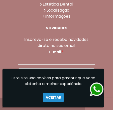
Estética Dental
Localização
Informações
NOVIDADES
Inscreva-se e receba novidades
direto no seu email
E-mail
*
Enviar
Este site usa cookies para garantir que você
Sangoleti Odontologia - Estética Dental e
obtenha a melhor experiência.
Facial
ACEITAR