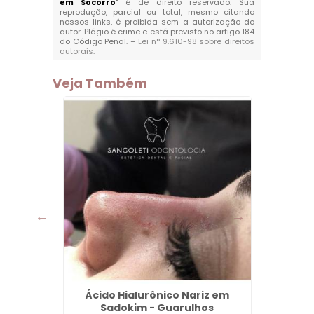
em Socorro
" é de direito reservado. Sua
reprodução, parcial ou total, mesmo citando
nossos links, é proibida sem a autorização do
autor. Plágio é crime e está previsto no artigo 184
do Código Penal. –
Lei n° 9.610-98 sobre direitos
autorais
.
Veja Também
em São
Ácido Hialurônico Nariz em
Clare
Sadokim - Guarulhos
Tan