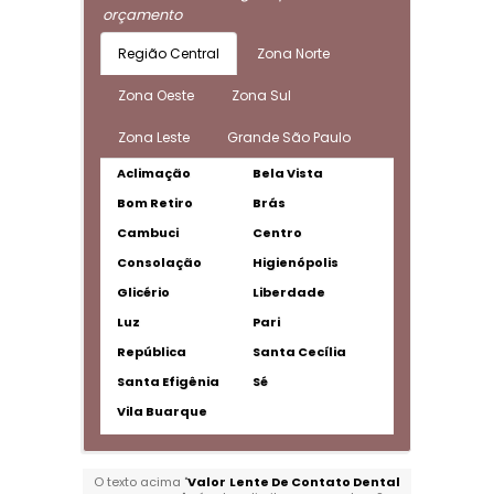
orçamento
Região Central
Zona Norte
Zona Oeste
Zona Sul
Zona Leste
Grande São Paulo
Aclimação
Bela Vista
Bom Retiro
Brás
Cambuci
Centro
Consolação
Higienópolis
Glicério
Liberdade
Luz
Pari
República
Santa Cecília
Santa Efigênia
Sé
Vila Buarque
O texto acima "
Valor Lente De Contato Dental