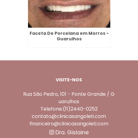
 Dentes
Faceta De Porcelana em Morros -
Jaquet
rulhos
Guarulhos
VISITE-NOS
Rua São Pedro, 101 - Ponte Grande / G
uarulhos
Telefone:(11)2440-0252
contato@clinicasangoleti.com
financeiro@clinicasangoleti.com
Dra. Gislaine