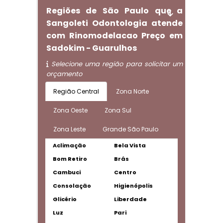
Regiões de São Paulo que a
Sangoleti Odontologia atende
com Rinomodelacao Preço em
Sadokim - Guarulhos
Selecione uma região para solicitar um
orçamento
Região Central
Zona Norte
Zona Oeste
Zona Sul
Zona Leste
Grande São Paulo
Aclimação
Bela Vista
Bom Retiro
Brás
Cambuci
Centro
Consolação
Higienópolis
Glicério
Liberdade
Luz
Pari