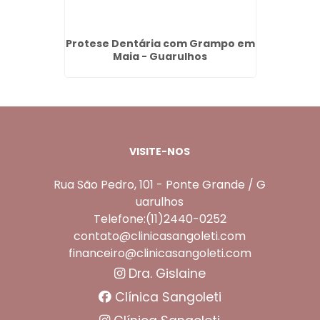
ço em
Protese Dentária com Grampo em
Invis
os
Maia - Guarulhos
VISITE-NOS
Rua São Pedro, 101 - Ponte Grande / G
uarulhos
Telefone:(11)2440-0252
contato@clinicasangoleti.com
financeiro@clinicasangoleti.com
Dra. Gislaine
Clínica Sangoleti