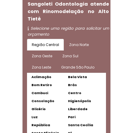
Sangoleti Odontologia atende
com Rinomodelação no Alto
Tietê
Selecione uma região para solicitar um
orçamento
Região Central
Zona Norte
Zona Oeste
Zona Sul
Zona Leste
Grande São Paulo
Aclimação
Bela Vista
Bom Retiro
Brás
Cambuci
Centro
Consolação
Higienópolis
Glicério
Liberdade
Luz
Pari
República
Santa Cecília