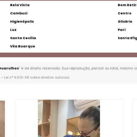
Bela Vista
Bom Retir
Cambuci
Centro
Higienópolis
Glicério
Luz
Pari
Santa Cecília
Santa Efi
Vila Buarque
Guarulhos
" é de direito reservado. Sua reprodução, parcial ou total, mesmo 
. –
Lei n° 9.610-98 sobre direitos autorais
.