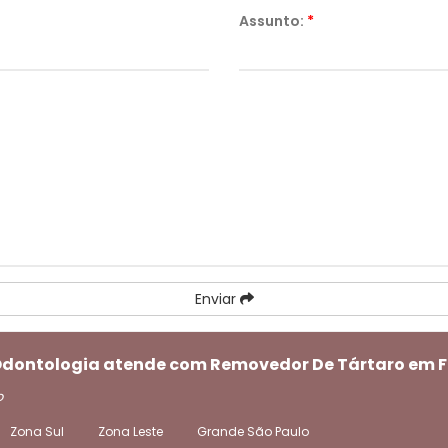
Assunto:
*
Enviar
 Odontologia atende com Removedor De Tártaro em F
o
Zona Sul
Zona Leste
Grande São Paulo