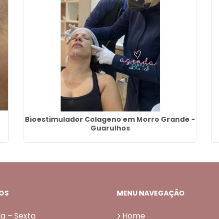
Bioestimulador Colageno em Morro Grande -
Guarulhos
OS
MENU NAVEGAÇÃO
a – Sexta
Home