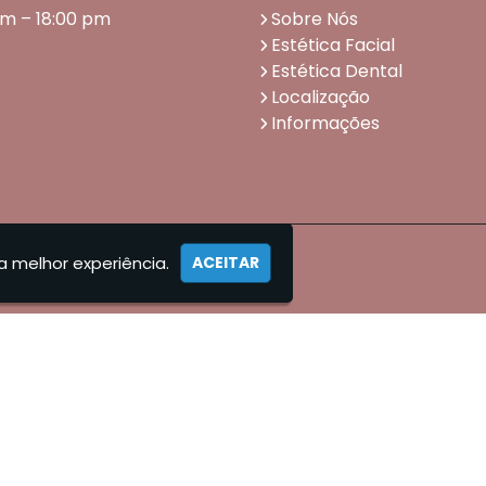
am – 18:00 pm
Sobre Nós
Estética Facial
Estética Dental
Localização
Informações
a melhor experiência.
ACEITAR