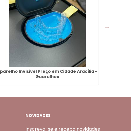
parelho Invisivel Preço em Cidade Aracília -
Dentad
Guarulhos
NOVIDADES
Inscreva-se e receba novidades