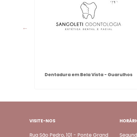
tima -
Dentadura em Bela Vista - Guarulhos
VISITE-NOS
HORÁRI
Rua São Pedro, 101 - Ponte Grand
Segund