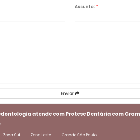
Assunto:
*
Enviar
i Odontologia atende com Protese Dentária com Gra
o
Zona Sul
Zona Leste
Grande São Paulo