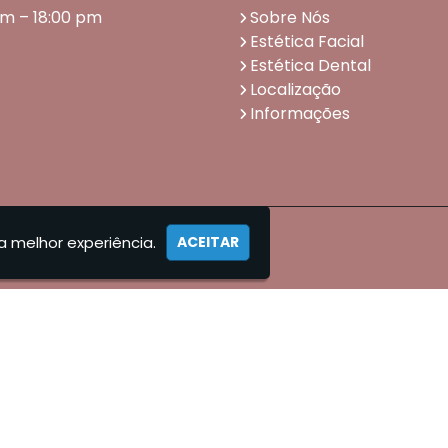
am – 18:00 pm
Sobre Nós
Estética Facial
Estética Dental
Localização
Informações
a melhor experiência.
ACEITAR