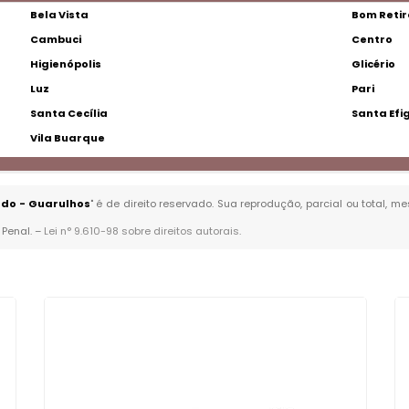
Bela Vista
Bom Retir
Cambuci
Centro
Higienópolis
Glicério
Luz
Pari
Santa Cecília
Santa Efi
Vila Buarque
do - Guarulhos
" é de direito reservado. Sua reprodução, parcial ou total, 
 Penal. –
Lei n° 9.610-98 sobre direitos autorais
.