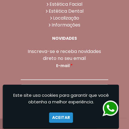
Estética Facial
Estética Dental
Localização
Informações
NOVIDADES
Inscreva-se e receba novidades
direto no seu email
E-mail
*
Enviar
Este site usa cookies para garantir que você
Sangoleti Odontologia - Estética Dental e
obtenha a melhor experiência.
Facial
ACEITAR