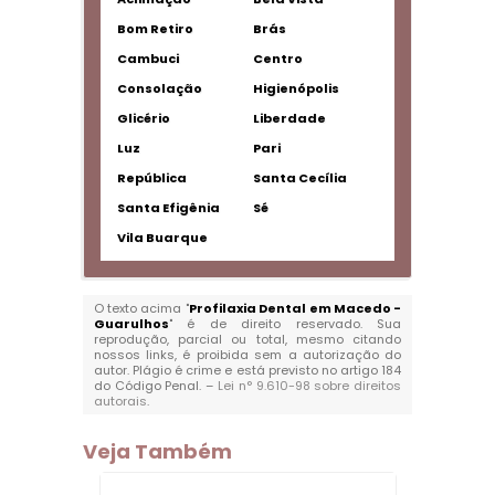
Bom Retiro
Brás
Cambuci
Centro
Consolação
Higienópolis
Glicério
Liberdade
Luz
Pari
República
Santa Cecília
Santa Efigênia
Sé
Vila Buarque
O texto acima "
Profilaxia Dental em Macedo -
Guarulhos
" é de direito reservado. Sua
reprodução, parcial ou total, mesmo citando
nossos links, é proibida sem a autorização do
autor. Plágio é crime e está previsto no artigo 184
do Código Penal. –
Lei n° 9.610-98 sobre direitos
autorais
.
Veja Também