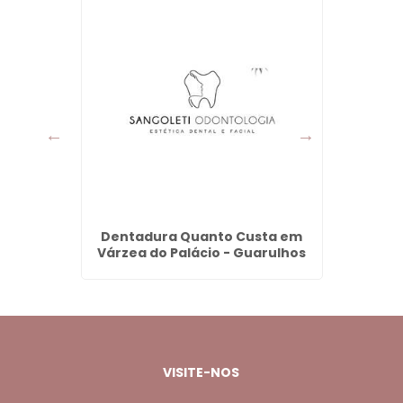
nos em
Dentadura Quanto Custa em
Lente
ulhos
Várzea do Palácio - Guarulhos
em 
VISITE-NOS