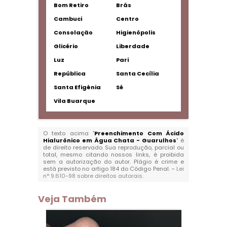
Bom Retiro
Brás
Cambuci
Centro
Consolação
Higienópolis
Glicério
Liberdade
Luz
Pari
República
Santa Cecília
Santa Efigênia
Sé
Vila Buarque
O texto acima "
Preenchimento Com Ácido
Hialurônico em Água Chata - Guarulhos
" é
de direito reservado. Sua reprodução, parcial ou
total, mesmo citando nossos links, é proibida
sem a autorização do autor. Plágio é crime e
está previsto no artigo 184 do Código Penal. –
Lei
n° 9.610-98 sobre direitos autorais
.
Veja Também