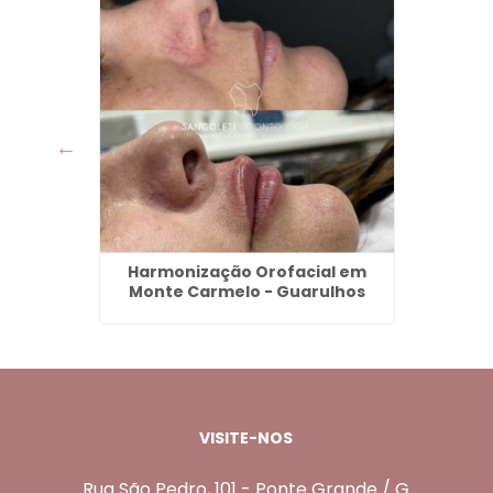
cido
Harmonização Orofacial em
Len
o -
Monte Carmelo - Guarulhos
P
VISITE-NOS
Rua São Pedro, 101 - Ponte Grande / G