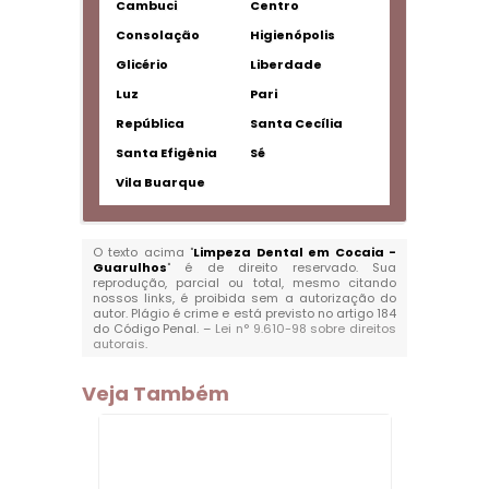
Cambuci
Centro
Consolação
Higienópolis
Glicério
Liberdade
Luz
Pari
República
Santa Cecília
Santa Efigênia
Sé
Vila Buarque
O texto acima "
Limpeza Dental em Cocaia -
Guarulhos
" é de direito reservado. Sua
reprodução, parcial ou total, mesmo citando
nossos links, é proibida sem a autorização do
autor. Plágio é crime e está previsto no artigo 184
do Código Penal. –
Lei n° 9.610-98 sobre direitos
autorais
.
Veja Também