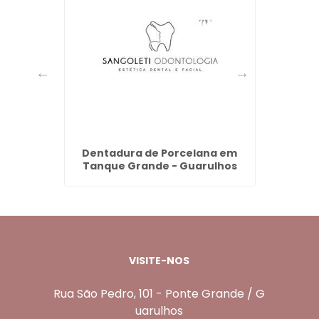
no em
Dentadura de Porcelana em
Den
s
Tanque Grande - Guarulhos
Cabu
VISITE-NOS
Rua São Pedro, 101 - Ponte Grande / G
uarulhos