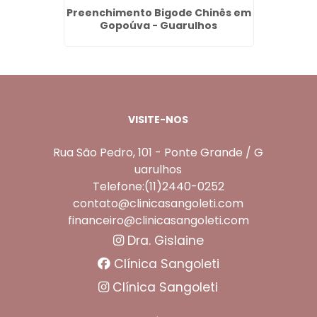
na em
Preenchimento Bigode Chinês em
Dent
s
Gopoúva - Guarulhos
VISITE-NOS
Rua São Pedro, 101 - Ponte Grande / G
uarulhos
Telefone:(11)2440-0252
contato@clinicasangoleti.com
financeiro@clinicasangoleti.com
Dra. Gislaine
Clínica Sangoleti
Clínica Sangoleti