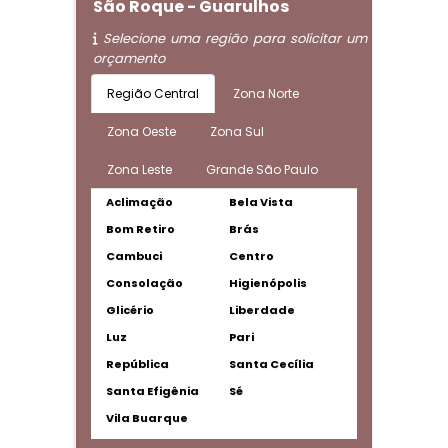
São Roque - Guarulhos
Selecione uma região para solicitar um
orçamento
Região Central
Zona Norte
Zona Oeste
Zona Sul
Zona Leste
Grande São Paulo
Aclimação
Bela Vista
Bom Retiro
Brás
Cambuci
Centro
Consolação
Higienópolis
Glicério
Liberdade
Luz
Pari
República
Santa Cecília
Santa Efigênia
Sé
Vila Buarque