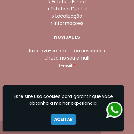
Estética Facial
Estética Dental
Localização
Informações
NOVIDADES
Inscreva-se e receba novidades
direto no seu email
E-mail
*
Enviar
Este site usa cookies para garantir que você
Sangoleti Odontologia - Estética Dental e
obtenha a melhor experiência.
Facial
ACEITAR