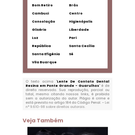
Bom Retiro
Brás
Cambuci
Centro
Consolação
Higienópolis
Glicério
Liberdade
Luz
Pari
República
Santa Cecília
Santa Efigênia
Sé
Vila Buarque
O texto acima "
Lente De Contato Dental
Resina em Ponte Grande - Guarulhos
" é de
direito reservado. Sua reprodução, parcial ou
total, mesmo citando nossos links, é proibida
sem a autorização do autor. Plágio é crime e
está previsto no artigo 184 do Código Penal. –
Lei
n° 9.610-98 sobre direitos autorais
.
Veja Também