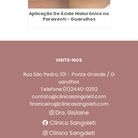
rque
Aplicação De Ácido Hialurônico no
Re
s
Paraventi - Guarulhos
P
VISITE-NOS
Rua São Pedro, 101 - Ponte Grande / G
uarulhos
Telefone:(11)2440-0252
contato@clinicasangoleti.com
financeiro@clinicasangoleti.com
Dra. Gislaine
Clínica Sangoleti
Clínica Sangoleti