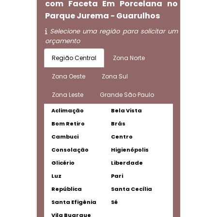
com Faceta Em Porcelana no
Parque Jurema - Guarulhos
Selecione uma região para solicitar um
orçamento
Região Central
Zona Norte
Zona Oeste
Zona Sul
Zona Leste
Grande São Paulo
Aclimação
Bela Vista
Bom Retiro
Brás
Cambuci
Centro
Consolação
Higienópolis
Glicério
Liberdade
Luz
Pari
República
Santa Cecília
Santa Efigênia
Sé
Vila Buarque