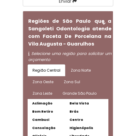
Enviar
Regiões de São Paulo que a
Sangoleti Odontologia atende
com Faceta De Porcelana na
Vila Augusta - Guarulhos
Selecione uma região para solicitar um
orçamento
Região Central
Zona Norte
Zona Oeste
Zona Sul
Zona Leste
Grande São Paulo
Aclimação
Bela Vista
Bom Retiro
Brás
Cambuci
Centro
Consolação
Higienópolis