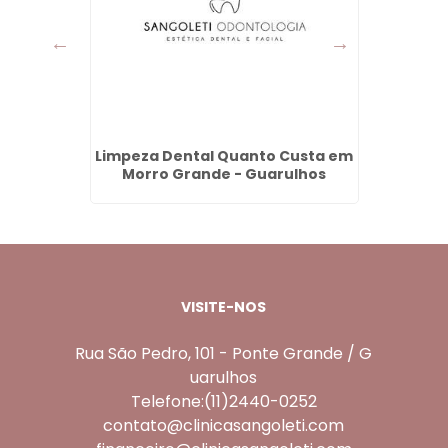
m Dois
Limpeza Dental Quanto Custa em
Den
ue -
Morro Grande - Guarulhos
P
VISITE-NOS
Rua São Pedro, 101 - Ponte Grande / G
uarulhos
Telefone:(11)2440-0252
contato@clinicasangoleti.com