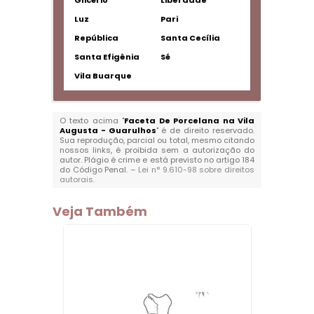
Glicério
Liberdade
Luz
Pari
República
Santa Cecília
Santa Efigênia
Sé
Vila Buarque
O texto acima "
Faceta De Porcelana na Vila
Augusta - Guarulhos
" é de direito reservado.
Sua reprodução, parcial ou total, mesmo citando
nossos links, é proibida sem a autorização do
autor. Plágio é crime e está previsto no artigo 184
do Código Penal. –
Lei n° 9.610-98 sobre direitos
autorais
.
Veja Também