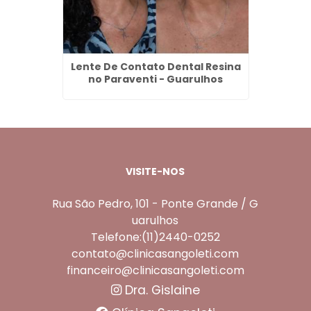
r em
Lente De Contato Dental Resina
Clare
s
no Paraventi - Guarulhos
VISITE-NOS
Rua São Pedro, 101 - Ponte Grande / G
uarulhos
Telefone:(11)2440-0252
contato@clinicasangoleti.com
financeiro@clinicasangoleti.com
Dra. Gislaine