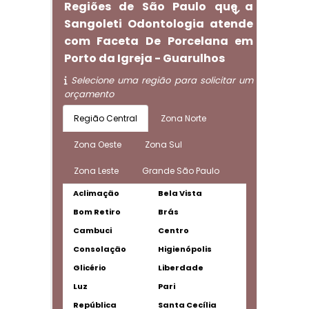
Regiões de São Paulo que a
Sangoleti Odontologia atende
com Faceta De Porcelana em
Porto da Igreja - Guarulhos
Selecione uma região para solicitar um
orçamento
Região Central
Zona Norte
Zona Oeste
Zona Sul
Zona Leste
Grande São Paulo
Aclimação
Bela Vista
Bom Retiro
Brás
Cambuci
Centro
Consolação
Higienópolis
Glicério
Liberdade
Luz
Pari
República
Santa Cecília