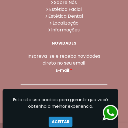
Sobre Nós
Estética Facial
Estética Dental
Localização
Informações
NOVIDADES
Inscreva-se e receba novidades
direto no seu email
E-mail
*
Enviar
Este site usa cookies para garantir que você
Sangoleti Odontologia - Estética Dental e
obtenha a melhor experiência.
Facial
ACEITAR