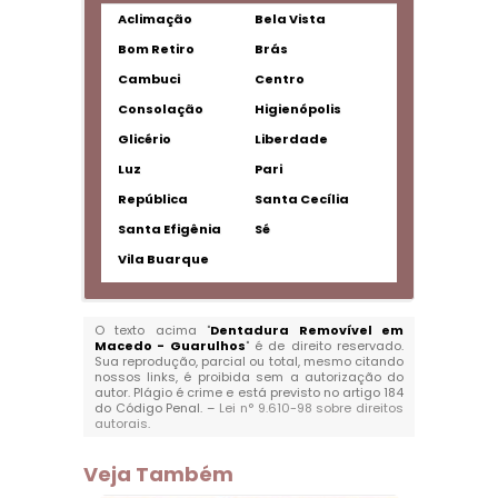
Aclimação
Bela Vista
Bom Retiro
Brás
Cambuci
Centro
Consolação
Higienópolis
Glicério
Liberdade
Luz
Pari
República
Santa Cecília
Santa Efigênia
Sé
Vila Buarque
O texto acima "
Dentadura Removível em
Macedo - Guarulhos
" é de direito reservado.
Sua reprodução, parcial ou total, mesmo citando
nossos links, é proibida sem a autorização do
autor. Plágio é crime e está previsto no artigo 184
do Código Penal. –
Lei n° 9.610-98 sobre direitos
autorais
.
Veja Também