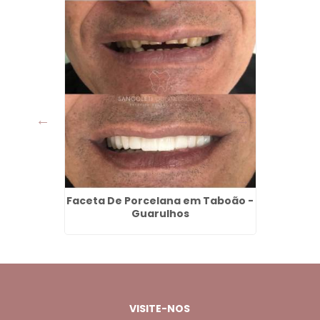
o em
Faceta De Porcelana em Taboão -
Prof
os
Guarulhos
VISITE-NOS