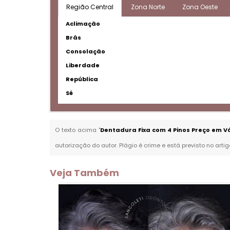
Região Central
Zona Norte
Zona Oeste
Aclimação
Brás
Consolação
Liberdade
República
Sé
O texto acima "
Dentadura Fixa com 4 Pinos Preço em V
autorização do autor. Plágio é crime e está previsto no arti
Veja Também