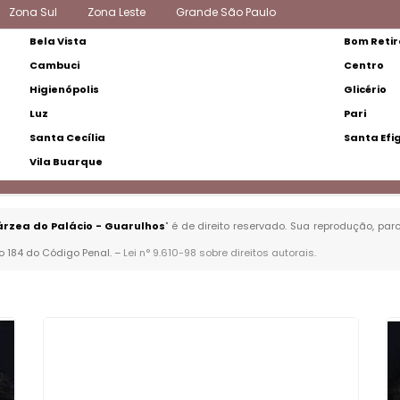
Zona Sul
Zona Leste
Grande São Paulo
Bela Vista
Bom Retir
Cambuci
Centro
Higienópolis
Glicério
Luz
Pari
Santa Cecília
Santa Efi
Vila Buarque
árzea do Palácio - Guarulhos
" é de direito reservado. Sua reprodução, par
go 184 do Código Penal. –
Lei n° 9.610-98 sobre direitos autorais
.