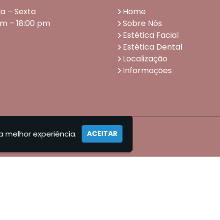
a – Sexta
Home
am – 18:00 pm
Sobre Nós
Estética Facial
Estética Dental
Localização
Informações
a melhor experiência.
ACEITAR