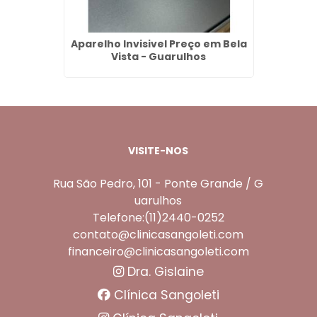
ço em
Aparelho Invisivel Preço em Bela
Limp
Vista - Guarulhos
VISITE-NOS
Rua São Pedro, 101 - Ponte Grande / G
uarulhos
Telefone:(11)2440-0252
contato@clinicasangoleti.com
financeiro@clinicasangoleti.com
Dra. Gislaine
Clínica Sangoleti