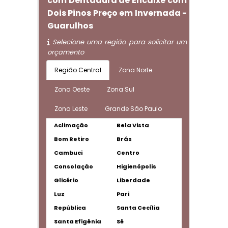
com Dentadura de Encaixe com
Dois Pinos Preço em Invernada -
Guarulhos
Selecione uma região para solicitar um
orçamento
Região Central
Zona Norte
Zona Oeste
Zona Sul
Zona Leste
Grande São Paulo
Aclimação
Bela Vista
Bom Retiro
Brás
Cambuci
Centro
Consolação
Higienópolis
Glicério
Liberdade
Luz
Pari
República
Santa Cecília
Santa Efigênia
Sé