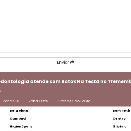
Enviar
 Odontologia atende com Botox Na Testa no Tremem
o
Zona Sul
Zona Leste
Grande São Paulo
Bela Vista
Bom Retir
Cambuci
Centro
Higienópolis
Glicério