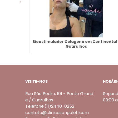
uarulhos
Bioestimulador Colageno em Continental 
Guarulhos
VISITE-NOS
HORÁRI
Rua São Pedro, 101 - Ponte Grand
Segund
e / Guarulhos
09:00 
Telefone:(11)2440-0252
contato@clinicasangoleti.com