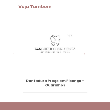
Veja Também
Dentadura Preço em Picanço -
Limp
Guarulhos
Mon