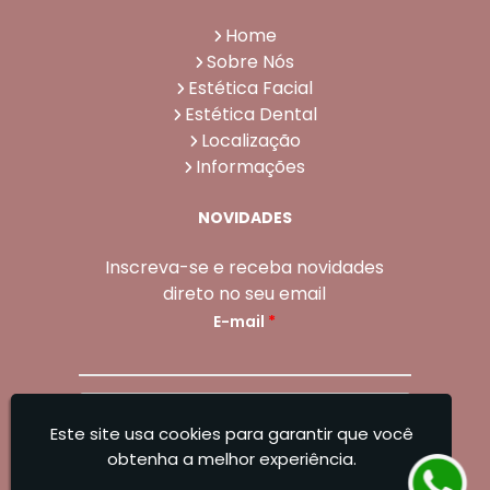
Home
Sobre Nós
Estética Facial
Estética Dental
Localização
Informações
NOVIDADES
Inscreva-se e receba novidades
direto no seu email
E-mail
*
Enviar
Este site usa cookies para garantir que você
Sangoleti Odontologia - Estética Dental e
obtenha a melhor experiência.
Facial