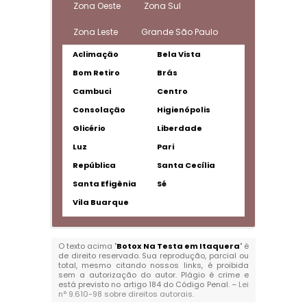
Zona Oeste
Zona Sul
Zona Leste
Grande São Paulo
Aclimação
Bela Vista
Bom Retiro
Brás
Cambuci
Centro
Consolação
Higienópolis
Glicério
Liberdade
Luz
Pari
República
Santa Cecília
Santa Efigênia
Sé
Vila Buarque
O texto acima "
Botox Na Testa em Itaquera
" é
de direito reservado. Sua reprodução, parcial ou
total, mesmo citando nossos links, é proibida
sem a autorização do autor. Plágio é crime e
está previsto no artigo 184 do Código Penal. –
Lei
n° 9.610-98 sobre direitos autorais
.