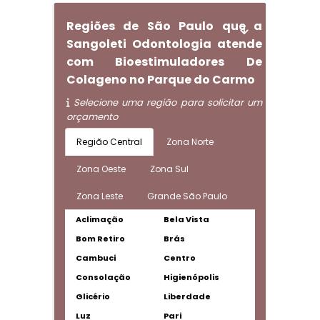
Regiões de São Paulo que a
Sangoleti Odontologia atende
com Bioestimuladores De
Colageno no Parque do Carmo
Selecione uma região para solicitar um
orçamento
Região Central
Zona Norte
Zona Oeste
Zona Sul
Zona Leste
Grande São Paulo
Aclimação
Bela Vista
Bom Retiro
Brás
Cambuci
Centro
Consolação
Higienópolis
Glicério
Liberdade
Luz
Pari