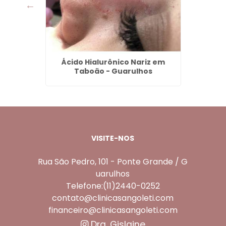
aia -
Ácido Hialurônico Nariz em
Clar
Taboão - Guarulhos
Ág
VISITE-NOS
Rua São Pedro, 101 - Ponte Grande / G
uarulhos
Telefone:(11)2440-0252
contato@clinicasangoleti.com
financeiro@clinicasangoleti.com
Dra. Gislaine