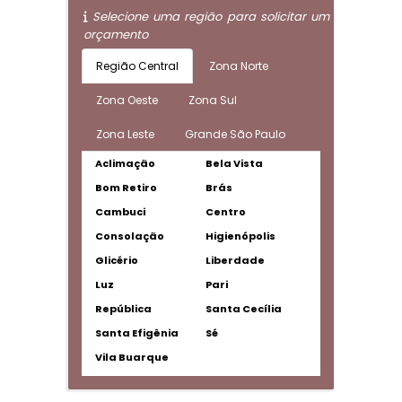
Selecione uma região para solicitar um
orçamento
Região Central
Zona Norte
Zona Oeste
Zona Sul
Zona Leste
Grande São Paulo
Aclimação
Bela Vista
Bom Retiro
Brás
Cambuci
Centro
Consolação
Higienópolis
Glicério
Liberdade
Luz
Pari
República
Santa Cecília
Santa Efigênia
Sé
Vila Buarque