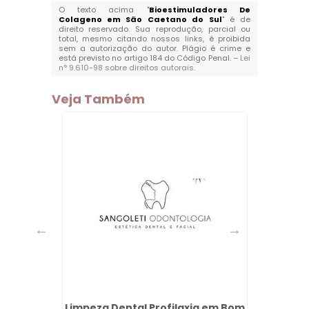
O texto acima "
Bioestimuladores De
Colageno em São Caetano do Sul
" é de
direito reservado. Sua reprodução, parcial ou
total, mesmo citando nossos links, é proibida
sem a autorização do autor. Plágio é crime e
está previsto no artigo 184 do Código Penal. –
Lei
n° 9.610-98 sobre direitos autorais
.
Veja Também
ntal em
Limpeza Dental Profilaxia em Bom
Len