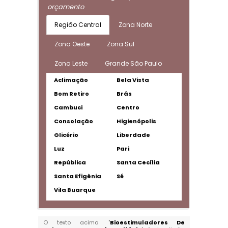
orçamento
Região Central
Zona Norte
Zona Oeste
Zona Sul
Zona Leste
Grande São Paulo
Aclimação
Bela Vista
Bom Retiro
Brás
Cambuci
Centro
Consolação
Higienópolis
Glicério
Liberdade
Luz
Pari
República
Santa Cecília
Santa Efigênia
Sé
Vila Buarque
O texto acima "
Bioestimuladores De