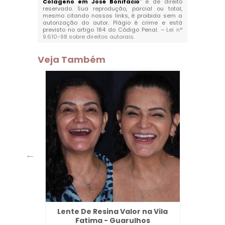
Colageno em José Bonifácio
" é de direito
reservado. Sua reprodução, parcial ou total,
mesmo citando nossos links, é proibida sem a
autorização do autor. Plágio é crime e está
previsto no artigo 184 do Código Penal. –
Lei n°
9.610-98 sobre direitos autorais
.
Veja Também
ardim
Lente De Resina Valor na Vila
Dent
ulhos
Fatima - Guarulhos