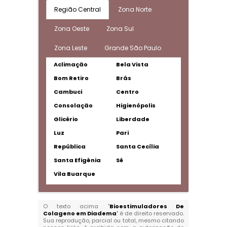
Região Central
Zona Norte
Zona Oeste
Zona Sul
Zona Leste
Grande São Paulo
Aclimação
Bela Vista
Bom Retiro
Brás
Cambuci
Centro
Consolação
Higienópolis
Glicério
Liberdade
Luz
Pari
República
Santa Cecília
Santa Efigênia
Sé
Vila Buarque
O texto acima "
Bioestimuladores De
Colageno em Diadema
" é de direito reservado.
Sua reprodução, parcial ou total, mesmo citando