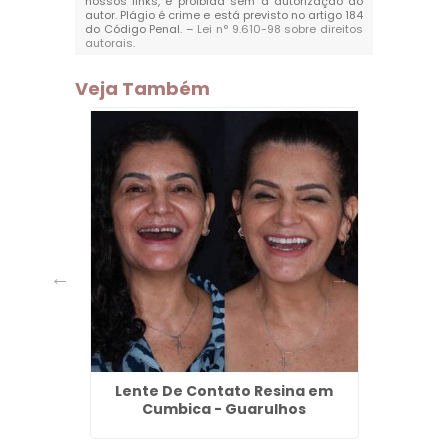
nossos links, é proibida sem a autorização do
autor. Plágio é crime e está previsto no artigo 184
do Código Penal. –
Lei n° 9.610-98 sobre direitos
autorais
.
Veja Também
ço em
Lente De Contato Resina em
Denta
Cumbica - Guarulhos
Co