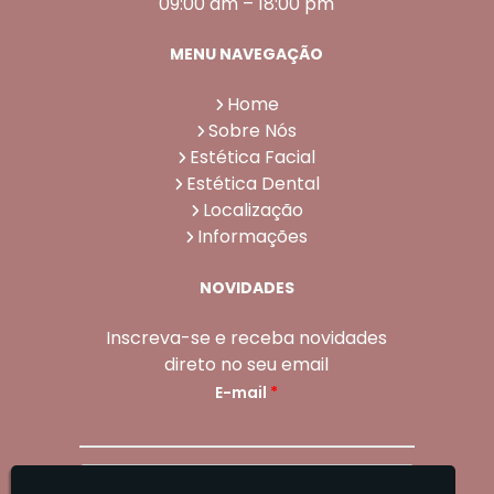
09:00 am – 18:00 pm
MENU NAVEGAÇÃO
Home
Sobre Nós
Estética Facial
Estética Dental
Localização
Informações
NOVIDADES
Inscreva-se e receba novidades
direto no seu email
E-mail
*
Enviar