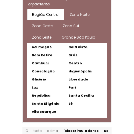
orçamento
Região Central
Zona Norte
Zona Oeste
Zona Sul
Zona Leste
Grande São Paulo
Aclimação
Bela Vista
Bom Retiro
Brás
Cambuci
Centro
Consolação
Higienópolis
Glicério
Liberdade
Luz
Pari
República
Santa Cecília
Santa Efigênia
Sé
Vila Buarque
O texto acima "
Bioestimuladores De