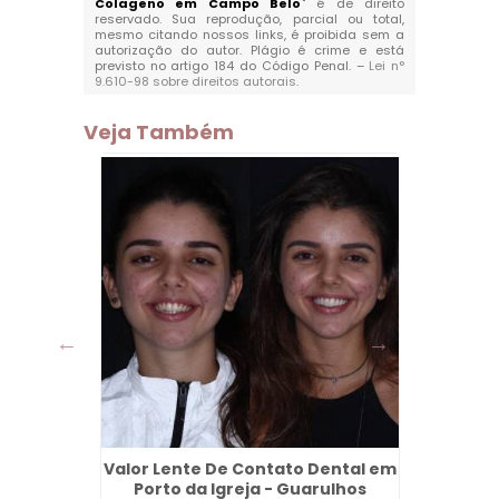
Colageno em Campo Belo
" é de direito
reservado. Sua reprodução, parcial ou total,
mesmo citando nossos links, é proibida sem a
autorização do autor. Plágio é crime e está
previsto no artigo 184 do Código Penal. –
Lei n°
9.610-98 sobre direitos autorais
.
Veja Também
ia em
Valor Lente De Contato Dental em
Limpez
ra -
Porto da Igreja - Guarulhos