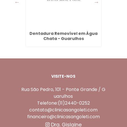
na em
Dentadura Removível em Água
Aparelh
s
Chata - Guarulhos
VISITE-NOS
Rua São Pedro, 101 - Ponte Grande / G
uarulhos
Telefone:(11)2440-0252
contato@clinicasangoleti.com
financeiro@clinicasangoleti.com
Dra. Gislaine