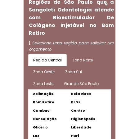
Regiões de São Paulo que a
Sangoleti Odontologia atende
com Bioestimulador De
Colágeno Injetável no Bom
Retiro
Selecione uma região para solicitar um
orçamento
Região Central
Zona Norte
Zona Oeste
Zona Sul
Zona Leste
Grande São Paulo
Aclimação
Bela Vista
Bom Retiro
Brás
Cambuci
Centro
Consolação
Higienópolis
Glicério
Liberdade
Luz
Pari