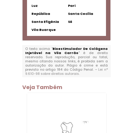
Luz
Pari
República
Santa Cecília
Santa Efigênia
Sé
Vila Buarque
O texto acima "
Bioestimulador De Colágeno
Injetável na Vila Carrão
" é de direito
reservado. Sua reprodução, parcial ou total,
mesmo citando nossos links, é proibida sem a
autorização do autor. Plágio é crime e está
previsto no artigo 184 do Código Penal. –
Lei n°
9.610-98 sobre direitos autorais
.
Veja Também