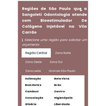
Regiões de São Paulo que a
Sangoleti Odontologia atende
com Bioestimulador De
Colágeno Injetável na Vila
Carrão
Selecione uma região para solicitar um
orçamento
Região Central
Zona Norte
Zona Oeste
Zona Sul
Zona Leste
Grande São Paulo
Aclimação
Bela Vista
Bom Retiro
Brás
Cambuci
Centro
Consolação
Higienópolis
Glicério
Liberdade