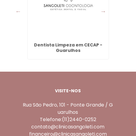
Jardim
Dentista Limpeza em CECAP -
Limpez
lhos
Guarulhos
VISITE-NOS
Rua São Pedro, 101 - Ponte Grande / G
uarulhos
Telefone:(11)2440-0252
contato@clinicasangoleti.com
financeiro@clinicasangoleti.com