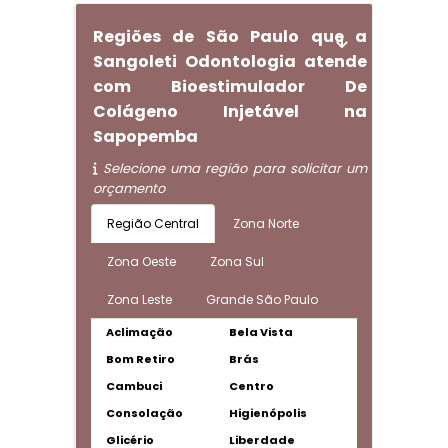
Regiões de São Paulo que a
Sangoleti Odontologia atende
com Bioestimulador De
Colágeno Injetável na
Sapopemba
Selecione uma região para solicitar um
orçamento
Região Central
Zona Norte
Zona Oeste
Zona Sul
Zona Leste
Grande São Paulo
Aclimação
Bela Vista
Bom Retiro
Brás
Cambuci
Centro
Consolação
Higienópolis
Glicério
Liberdade