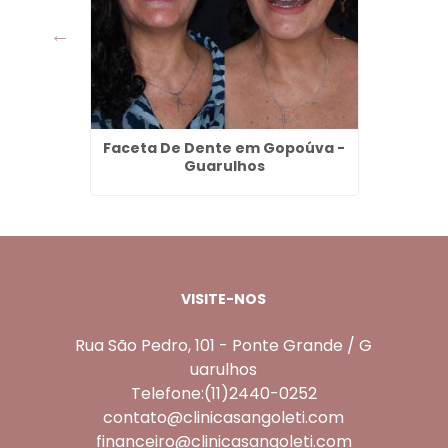
geno no
Faceta De Dente em Gopoúva -
Dent
lhos
Guarulhos
VISITE-NOS
Rua São Pedro, 101 - Ponte Grande / G
uarulhos
Telefone:(11)2440-0252
contato@clinicasangoleti.com
financeiro@clinicasangoleti.com