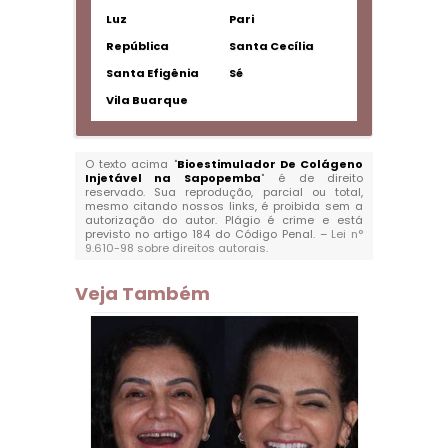
Luz
Pari
República
Santa Cecília
Santa Efigênia
Sé
Vila Buarque
O texto acima "
Bioestimulador De Colágeno
Injetável na Sapopemba
" é de direito
reservado. Sua reprodução, parcial ou total,
mesmo citando nossos links, é proibida sem a
autorização do autor. Plágio é crime e está
previsto no artigo 184 do Código Penal. –
Lei n°
9.610-98 sobre direitos autorais
.
Veja Também