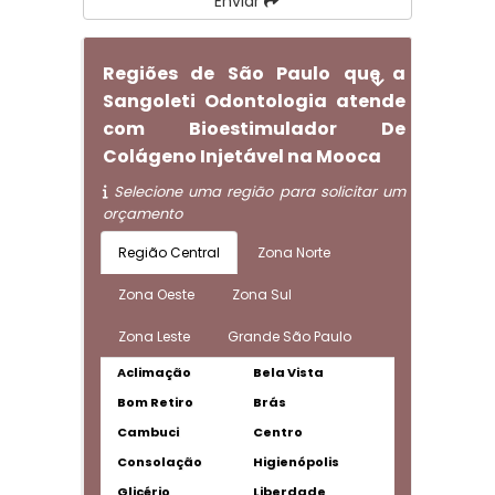
Enviar
Regiões de São Paulo que a
Sangoleti Odontologia atende
com Bioestimulador De
Colágeno Injetável na Mooca
Selecione uma região para solicitar um
orçamento
Região Central
Zona Norte
Zona Oeste
Zona Sul
Zona Leste
Grande São Paulo
Aclimação
Bela Vista
Bom Retiro
Brás
Cambuci
Centro
Consolação
Higienópolis
Glicério
Liberdade