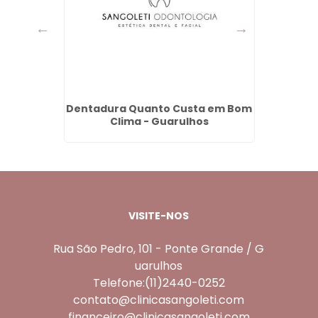
ardim
Dentadura Quanto Custa em Bom
Denta
lhos
Clima - Guarulhos
em 
VISITE-NOS
Rua São Pedro, 101 - Ponte Grande / G
uarulhos
Telefone:(11)2440-0252
contato@clinicasangoleti.com
financeiro@clinicasangoleti.com