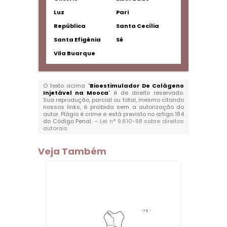
Luz
Pari
República
Santa Cecília
Santa Efigênia
Sé
Vila Buarque
O texto acima "
Bioestimulador De Colágeno
Injetável na Mooca
" é de direito reservado.
Sua reprodução, parcial ou total, mesmo citando
nossos links, é proibida sem a autorização do
autor. Plágio é crime e está previsto no artigo 184
do Código Penal. –
Lei n° 9.610-98 sobre direitos
autorais
.
Veja Também